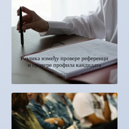
Разлика између провере референци
и провере профила кандидата
НОВЕМБАР 24, 2024