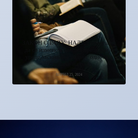
ЗАКОН О РАДУ: НАЛЕД предлаже
да се изменом Закона прецизније
уреде заснивање радног односа и
ступање на рад
АПРИЛ 25, 2024