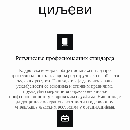
циљеви
Регулисање професионалних стандарда
Кадровска комора Србије поставља и надзире
професионалне стандарде за рад стручњака из области
људских ресурса. Наш задатак је да осигуравање
усклађености са законима и етичким правилима,
пружајући смернице за одржавање високе
професионалности у кадровским службама. Наш циљ је
да допринесемо транспарентности и одговорном
управљању људским ресурсима у организацијама.