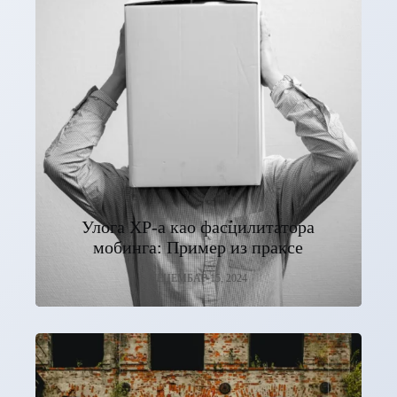
Улога ХР-а као фасцилитатора
мобинга: Пример из праксе
ДЕЦЕМБАР 15, 2024