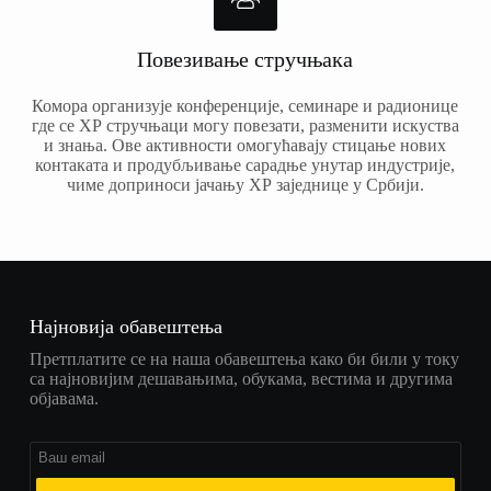
Повезивање стручњака
Комора организује конференције, семинаре и радионице
где се ХР стручњаци могу повезати, разменити искуства
и знања. Ове активности омогућавају стицање нових
контаката и продубљивање сарадње унутар индустрије,
чиме доприноси јачању ХР заједнице у Србији.
Најновија обавештења
Претплатите се на наша обавештења како би били у току
са најновијим дешавањима, обукама, вестима и другима
објавама.