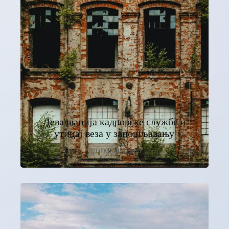
Девалвација кадровске службе и
утицај веза у запошљавању
ДЕЦЕМБАР 7, 2024