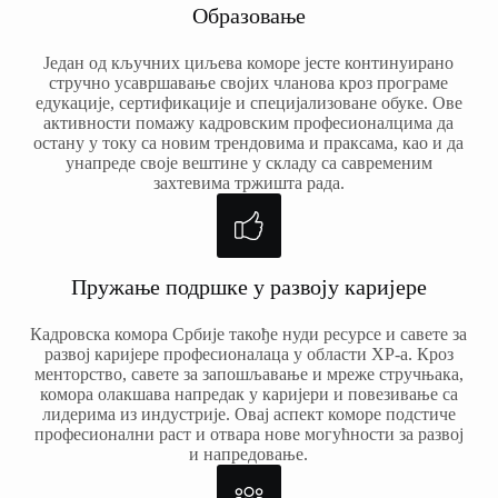
Образовање
Један од кључних циљева коморе јесте континуирано
стручно усавршавање својих чланова кроз програме
едукације, сертификације и специјализоване обуке. Ове
активности помажу кадровским професионалцима да
остану у току са новим трендовима и праксама, као и да
унапреде своје вештине у складу са савременим
захтевима тржишта рада.
Пружање подршке у развоју каријере
Кадровска комора Србије такође нуди ресурсе и савете за
развој каријере професионалаца у области ХР-а. Кроз
менторство, савете за запошљавање и мреже стручњака,
комора олакшава напредак у каријери и повезивање са
лидерима из индустрије. Овај аспект коморе подстиче
професионални раст и отвара нове могућности за развој
и напредовање.