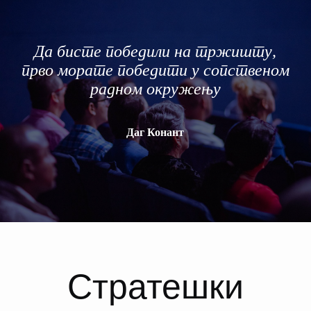
Да бисте победили на тржишту,
прво морате победити у сопственом
радном окружењу
Даг Конант
Стратешки